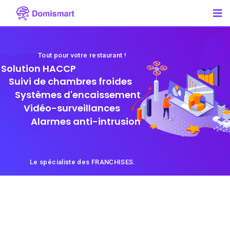
Tout pour votre restaurant !
Solution HACCP
Suivi de chambres froides
Systèmes d'encaissement
Vidéo-surveillances
Alarmes anti-intrusion
Le spécialiste des FRANCHISES.